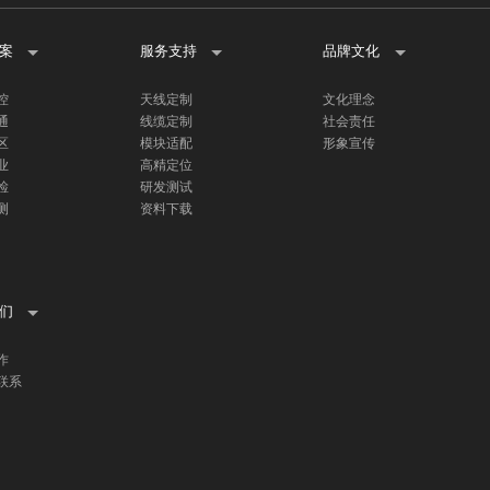
案
服务支持
品牌文化
控
天线定制
文化理念
通
线缆定制
社会责任
区
模块适配
形象宣传
业
高精定位
检
研发测试
测
资料下载
们
作
联系