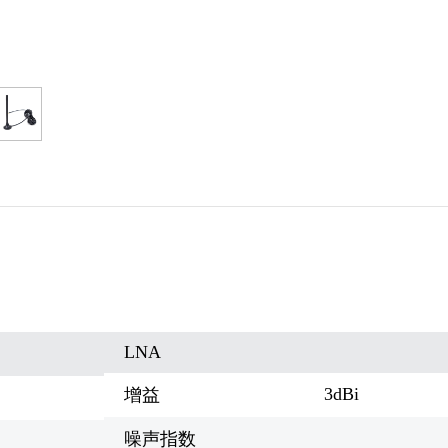
LNA
3dBi
增益
噪声指数