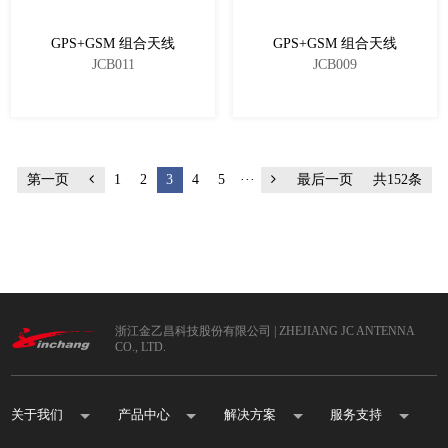
相关配件
GPS+GSM 组合天线
GPS+GSM 组合天线
JCB011
JCB009
线束
连接器
5G远程驾控
第一页
1
2
3
4
5
···
最后一页
共152条
5G远程驾控系统
AI智能网关
浙江金乙昌科技股份有限公司 | ZHEJIANG JC ANTENNA
CO., LTD.
关于我们
产品中心
解决方案
服务支持