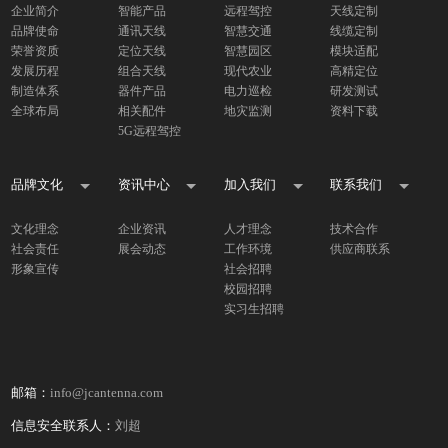
企业简介
智能产品
远程驾控
天线定制
品牌使命
通讯天线
智慧交通
线缆定制
荣誉资质
定位天线
智慧园区
模块适配
发展历程
组合天线
现代农业
高精定位
制造体系
器件产品
电力巡检
研发测试
全球布局
相关配件
地灾监测
资料下载
5G远程驾控
品牌文化
资讯中心
加入我们
联系我们
文化理念
企业资讯
人才理念
技术合作
社会责任
展会动态
工作环境
供应商联系
形象宣传
社会招聘
校园招聘
实习生招聘
邮箱：
info@jcantenna.com
信息安全联系人：
刘超