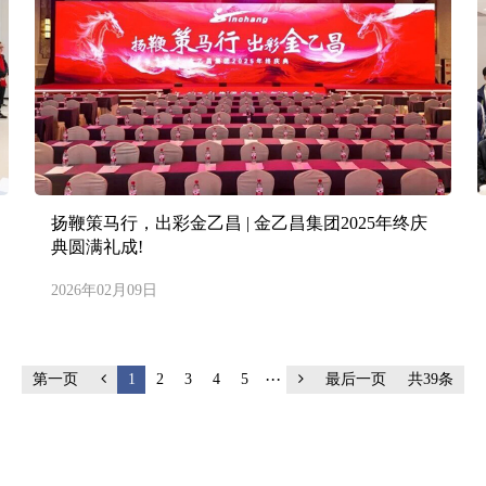
扬鞭策马行，出彩金乙昌 | 金乙昌集团2025年终庆
典圆满礼成!
2026年02月09日
···
第一页
1
2
3
4
5
最后一页
共39条