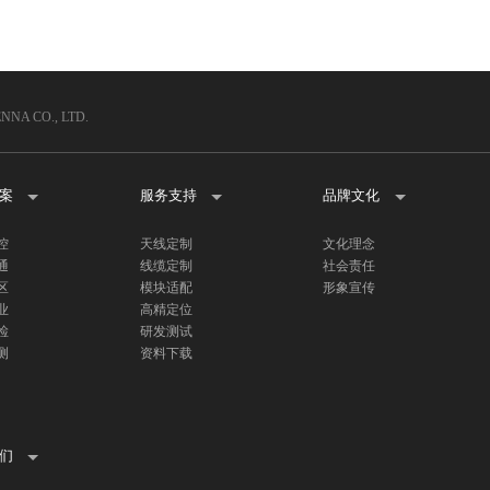
A CO., LTD.
案
服务支持
品牌文化
控
天线定制
文化理念
通
线缆定制
社会责任
区
模块适配
形象宣传
业
高精定位
检
研发测试
测
资料下载
们